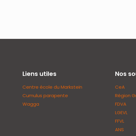
Liens utiles
Nos so
Centre école du Markstein
CeA
Cumulus parapente
Région G
Wagga
FDVA
LGEVL
FFVL
ANS