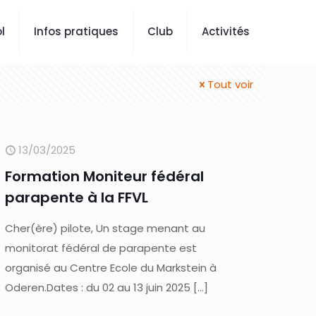
l
Infos pratiques
Club
Activités
Tout voir
13/03/2025
Formation Moniteur fédéral
parapente à la FFVL
Cher(ère) pilote, Un stage menant au
monitorat fédéral de parapente est
organisé au Centre Ecole du Markstein à
Oderen.Dates : du 02 au 13 juin 2025
[…]