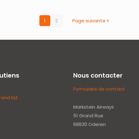
1
2
Page suivante
utiens
Nous contacter
Formulaire de contact
rand Est
Markstein Airways
51 Grand Rue
68830 Oderen