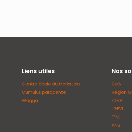
Liens utiles
Nos so
Centre école du Markstein
CeA
Cumulus parapente
Région G
Wagga
FDVA
LGEVL
FFVL
ANS