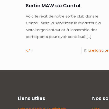
Sortie MAW au Cantal
Voici le récit de notre sortie club dans le
Cantal. Merci à Sébastien le rédacteur, à
Marc l’organisateur et à l’ensemble des
participants pour avoir contribué
[…]
1
Lire la suite
Liens utiles
Nos so
Centre école du Markstein
CeA