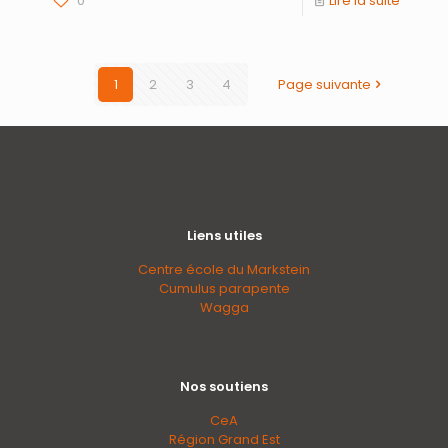
0
Lire la suite
1
2
3
4
Page suivante
Liens utiles
Centre école du Markstein
Cumulus parapente
Wagga
Nos soutiens
CeA
Région Grand Est