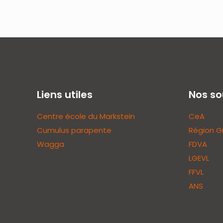
Liens utiles
Nos so
Centre école du Markstein
CeA
Cumulus parapente
Région G
Wagga
FDVA
LGEVL
FFVL
ANS