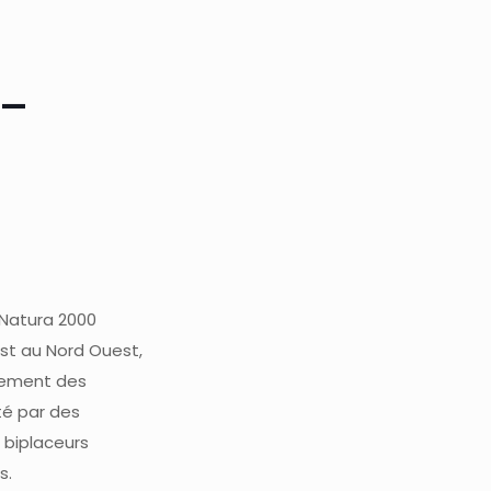
 –
 Natura 2000
Est au Nord Ouest,
llement des
é par des
s biplaceurs
s.