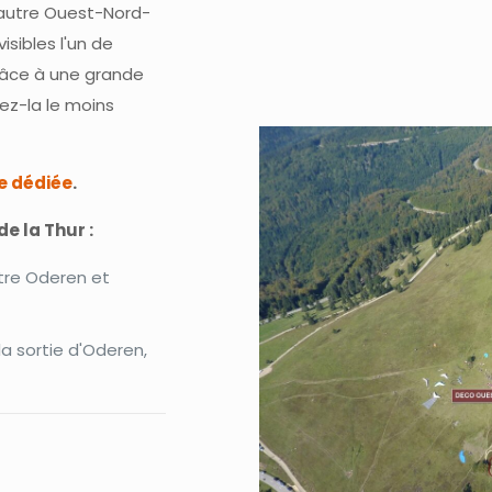
l'autre Ouest-Nord-
isibles l'un de
grâce à une grande
ez-la le moins
e dédiée
.
e la Thur :
ntre Oderen et
 la sortie d'Oderen,