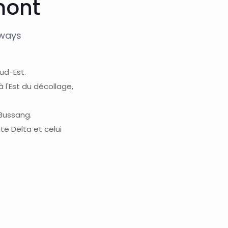
mont
rways
ud-Est.
à l'Est du décollage,
 Bussang.
te Delta et celui