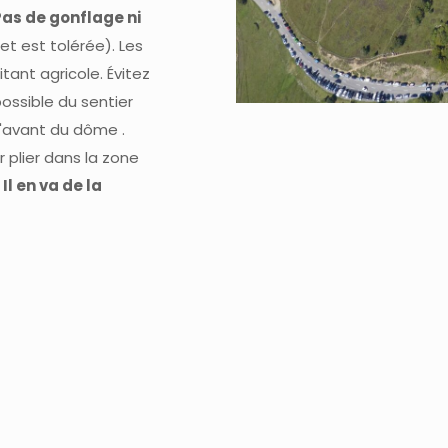
Pas de gonflage ni
t est tolérée). Les
tant agricole. Évitez
possible du sentier
l'avant du dôme .
r plier dans la zone
.
Il en va de la