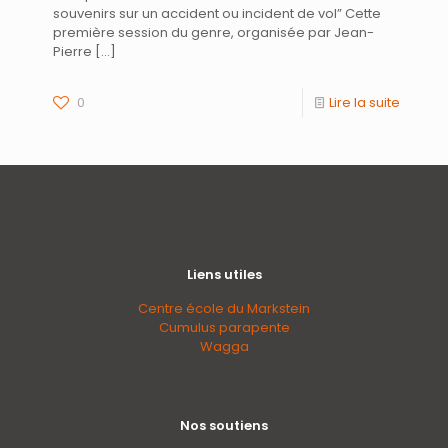
souvenirs sur un accident ou incident de vol” Cette
première session du genre, organisée par Jean-
Pierre
[…]
0
Lire la suite
Liens utiles
Centre école du Markstein
Cumulus parapente
Wagga
Nos soutiens