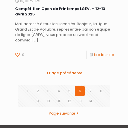
16/03/2025
Compétition Open de Printemps LGEVL – 12-13
avril 2025
Mail adressé à tous les licenciés. Bonjour, La Ligue
Grand Est de Vol Libre, représentée par son équipe
de ligue (CREG), vous propose un week-end
convivial
[…]
0
Lire la suite
Page précédente
1
2
3
4
5
6
7
8
9
10
11
12
13
14
Page suivante