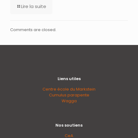
Lire la suite
Comments are closed.
Liens utiles
Centre école du Markstein
Cumulus parapente
Wagga
Nos soutiens
CeA