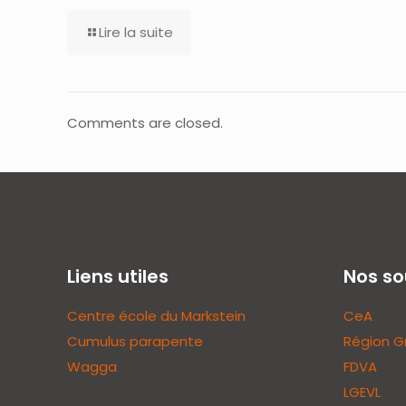
Lire la suite
Comments are closed.
Liens utiles
Nos so
Centre école du Markstein
CeA
Cumulus parapente
Région G
Wagga
FDVA
LGEVL