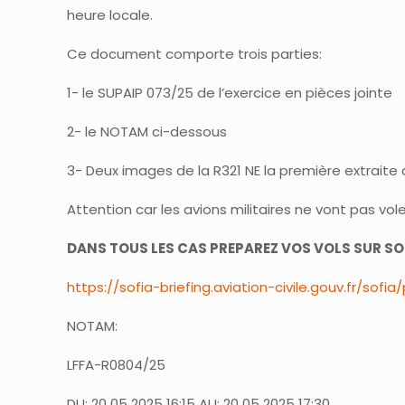
heure locale.
Ce document comporte trois parties:
1- le SUPAIP 073/25 de l’exercice en pièces jointe
2- le NOTAM ci-dessous
3- Deux images de la R321 NE la première extraite 
Attention car les avions militaires ne vont pas 
DANS TOUS LES CAS PREPAREZ VOS VOLS SUR SOP
https://sofia-briefing.aviation-civile.gouv.fr/so
NOTAM:
LFFA-R0804/25
DU: 20 05 2025 16:15 AU: 20 05 2025 17:30