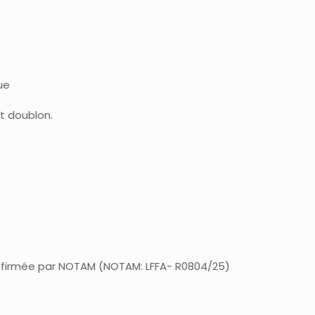
ue
it doublon.
 confirmée par NOTAM (NOTAM: LFFA- R0804/25)