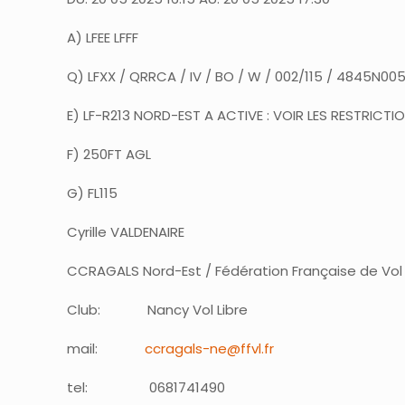
A) LFEE LFFF
Q) LFXX / QRRCA / IV / BO / W / 002/115 / 4845N0
E) LF-R213 NORD-EST A ACTIVE : VOIR LES RESTRICTION
F) 250FT AGL
G) FL115
Cyrille VALDENAIRE
CCRAGALS Nord-Est / Fédération Française de Vol L
Club: Nancy Vol Libre
mail:
ccragals-ne@ffvl.fr
tel: 0681741490