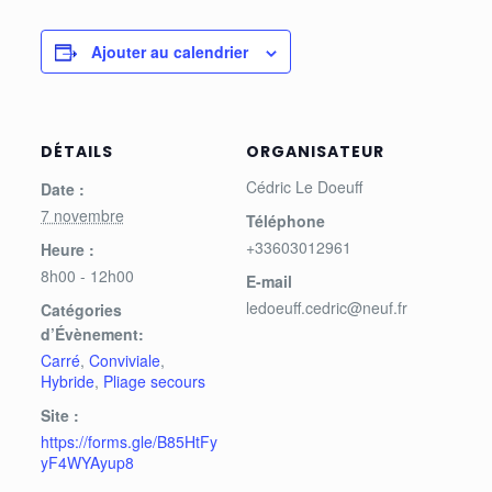
Ajouter au calendrier
DÉTAILS
ORGANISATEUR
Cédric Le Doeuff
Date :
7 novembre
Téléphone
+33603012961
Heure :
8h00 - 12h00
E-mail
ledoeuff.cedric@neuf.fr
Catégories
d’Évènement:
Carré
,
Conviviale
,
Hybride
,
Pliage secours
Site :
https://forms.gle/B85HtFy
yF4WYAyup8