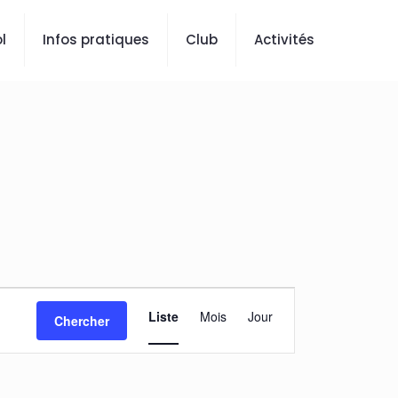
l
Infos pratiques
Club
Activités
Navigation
Liste
Mois
Jour
Chercher
de
vues