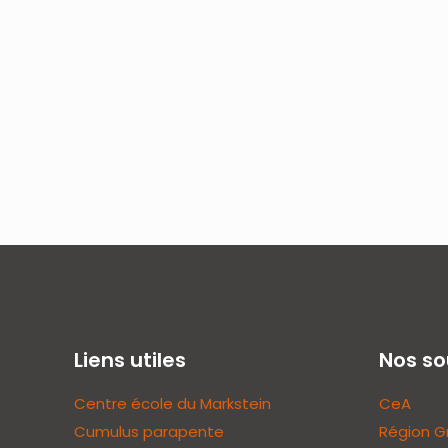
Liens utiles
Nos so
Centre école du Markstein
CeA
Cumulus parapente
Région G