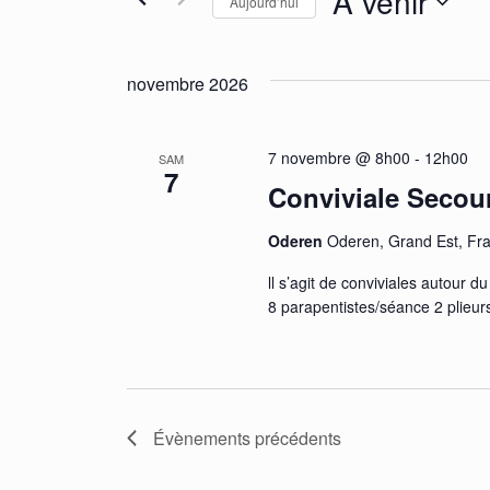
navigation
À venir
Aujourd’hui
Évènements
de
Sélectionnez
par
une
mot-
novembre 2026
vues
date.
clé.
Évènements
7 novembre @ 8h00
-
12h00
SAM
7
Conviviale Secour
Oderen
Oderen, Grand Est, Fr
ll s’agit de conviviales autour
8 parapentistes/séance 2 plieu
Évènements
précédents