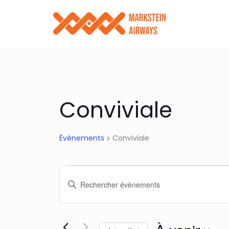
Conviviale
Évènements
Conviviale
Évènements
Recherche
Saisir
et
mot-
clé.
Rechercher