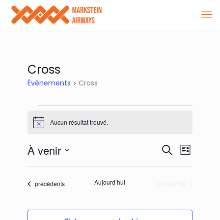
Cross
Évènements
Cross
Évènements
Aucun résultat trouvé.
Notice
Recherch
Navigat
À venir
Recherche
Liste
de
et
Sélectionnez
vues
une
navigatio
date.
Évènements
Évènem
Aujourd’hui
suivants
Évènements
précédents
de
vues