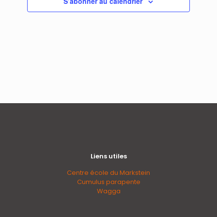
Évènemen
S’abonner au calendrier
Liens utiles
Centre école du Markstein
Cumulus parapente
Wagga