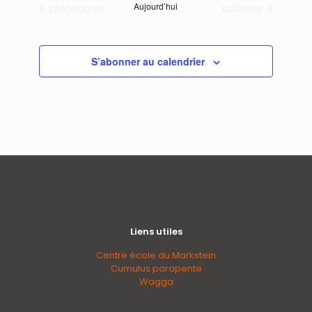
Évènements
Évènements
précédents
Aujourd’hui
suivants
S’abonner au calendrier
Liens utiles
Centre école du Markstein
Cumulus parapente
Wagga