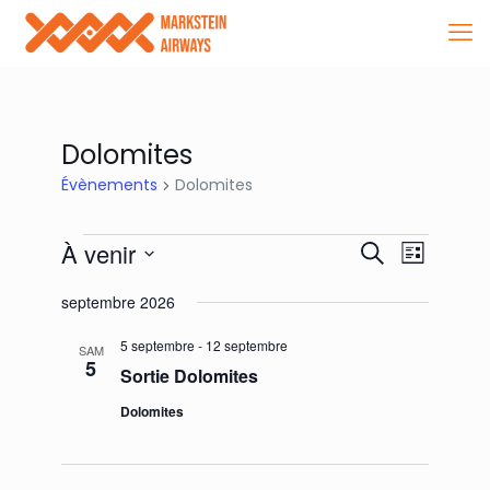
Dolomites
Évènements
Dolomites
Évènements
Recherch
Navigat
À venir
Recherche
Liste
de
et
Sélectionnez
vues
une
septembre 2026
navigatio
date.
Évènem
de
5 septembre
-
12 septembre
SAM
5
Sortie Dolomites
vues
Évènemen
Dolomites