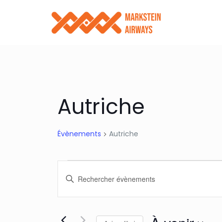
Autriche
Évènements
Autriche
Évènements
Recherche
Saisir
et
mot-
clé.
Rechercher