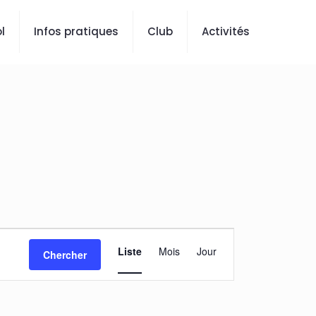
l
Infos pratiques
Club
Activités
Navigation
Liste
Mois
Jour
Chercher
de
vues